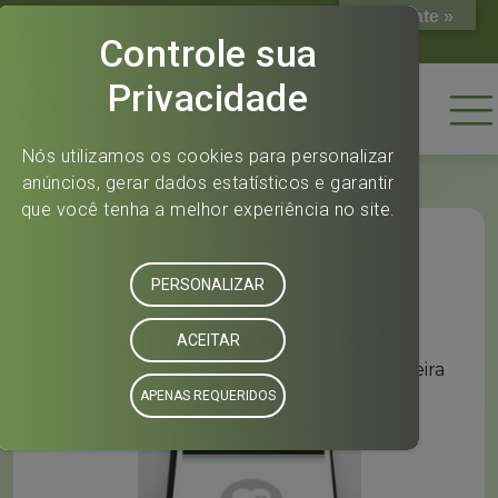
Translate »
(11) 2144-0808
(11) 2144-0808
Home
Produtos
»
Farmácia e Logística Hospitalar
»
Beira Leito - BL TRAC
Beira Leito - BL TRAC
Solução para validação da prescrição à beira
leito