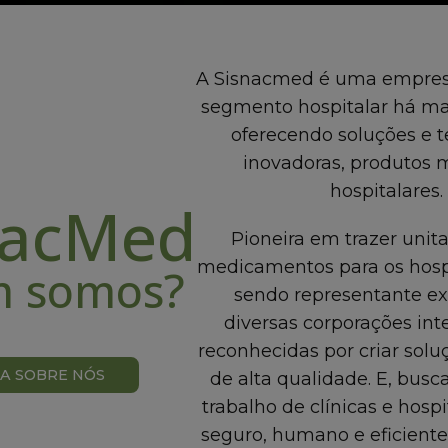
A Sisnacmed é uma empres
segmento hospitalar há mai
oferecendo soluções e t
inovadoras, produtos 
hospitalares.
nacMed
Pioneira em trazer unit
medicamentos para os hospit
 somos?
sendo representante ex
diversas corporações int
reconhecidas por criar solu
BA SOBRE NÓS
de alta qualidade. E, busc
trabalho de clínicas e hospi
seguro, humano e eficiente