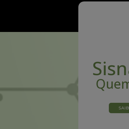
Sis
Quem
SAI