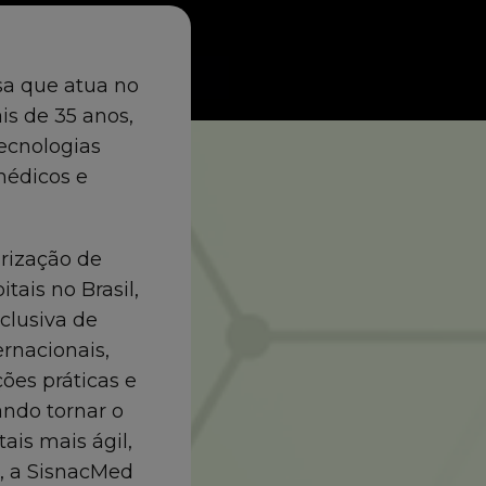
a que atua no
s de 35 anos,
ecnologias
médicos e
arização de
ais no Brasil,
clusiva de
ernacionais,
ções práticas e
ando tornar o
tais mais ágil,
, a SisnacMed