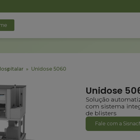
me
Hospitalar
»
Unidose 5060
Unidose 50
Solução automatiz
com sistema integ
de blisters
Fale com a Sisna