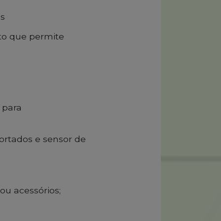
ns
nto que permite
 para
cortados e sensor de
u acessórios;