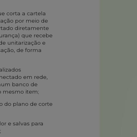
 corta a cartela
tação por meio de
rtado diretamente
urança) que recebe
de unitarização e
nsação, de forma
alizados
nectado em rede,
 num banco de
o mesmo item;
o do plano de corte
or e salvas para
;