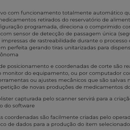
ivo com funcionamento totalmente automático que
 medicamentos retirados do reservatório de alimen
figuração programada, direciona o comprimido co
 com sensor de detecção de passagem única (seg
 impressas de rastreabilidade durante o processo 
em perfeita gerando tiras unitarizadas para dispe
utônoma
de posicionamento e coordenadas de corte são re
o monitor do equipamento, ou por computador co
erramentas ou ajustes mecânicos que são salvas
repetição de novas produções de medicamentos d
ister capturada pelo scanner servirá para a criaçã
o do software
 As coordenadas são facilmente criadas pelo operad
co de dados para a produção do item selecionado