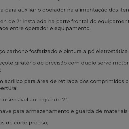
a para auxiliar o operador na alimentação dos ite
een de 7" instalada na parte frontal do equipame
rface entre operador e equipamento;
o carbono fosfatizado e pintura a pó eletrostática
çote giratório de precisão com duplo servo motor
;
m acrílico para área de retirada dos comprimidos 
ertura;
o sensível ao toque de 7”;
ave para armazenamento e guarda de materiais o
s de corte preciso;