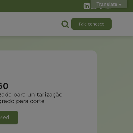
Translate »
Fale conosco
60
ada para unitarização
rado para corte
cMed