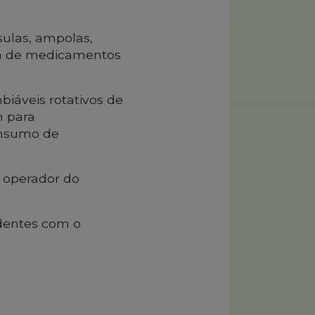
ulas, ampolas,
ça de medicamentos
iáveis rotativos de
m para
insumo de
o operador do
identes com o