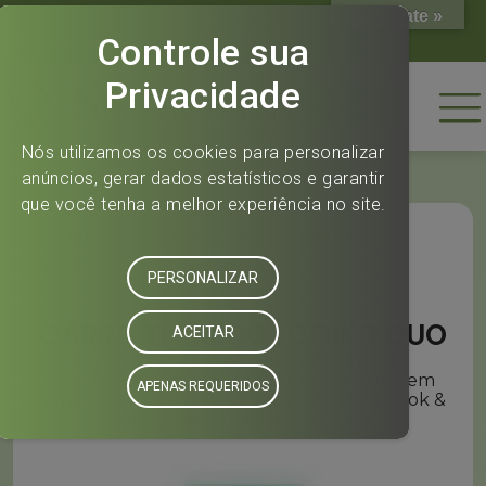
Translate »
(11) 2144-0808
(11) 2144-0808
Home
Produtos
»
Nutrição e Dietética Hospitalar
»
Carro Térmico Logiko Duo
CARRO TÉRMICO LOGIKO DUO
O Carro Térmico Logiko Duo permite a
distribuição das refeições quentes e frias em
uma mesma bandeja, regeneração tipo Cook &
Serve, para nutrição hospitalar.