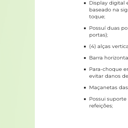
Display digital
baseado na sig
toque;
Possuí duas po
portas);
(4) alças vertica
Barra horizont
Para-choque e
evitar danos d
Maçanetas das 
Possui suporte 
refeições;