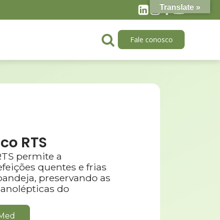
Translate »
Fale conosco
ico RTS
RTS permite a
efeições quentes e frias
ndeja, preservando as
ganolépticas do
cMed