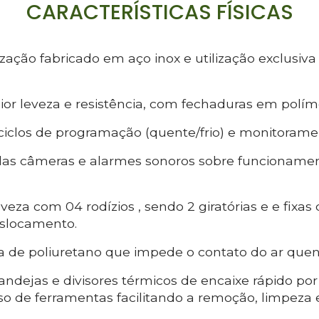
CARACTERÍSTICAS FÍSICAS
zação fabricado em aço inox e utilização exclusiva
ior leveza e resistência, com fechaduras em políme
ciclos de programação (quente/frio) e monitoram
as câmeras e alarmes sonoros sobre funcionament
eveza com 04 rodízios , sendo 2 giratórias e e fixas
slocamento.
na de poliuretano que impede o contato do ar quent
andejas e divisores térmicos de encaixe rápido po
o de ferramentas facilitando a remoção, limpez