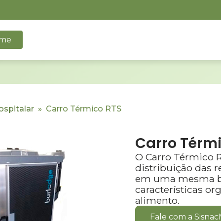
me
ospitalar
»
Carro Térmico RTS
Carro Térm
O Carro Térmico 
distribuição das r
em uma mesma ba
características or
alimento.
Fale com a Sisna