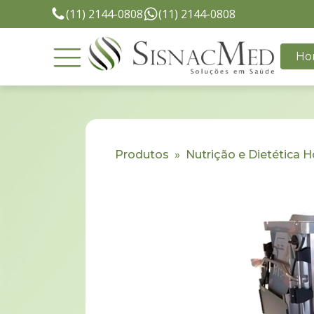
(11) 2144-0808
(11) 2144-0808
Ho
Produtos
»
Nutrição e Dietética H