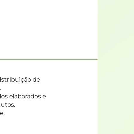
stribuição de
.
dos elaborados e
nutos.
e.