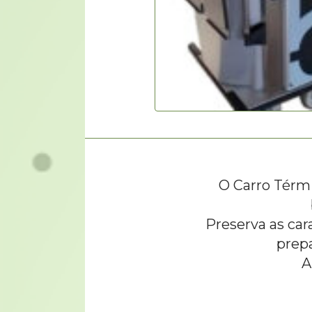
O Carro Térm
Preserva as car
prepa
A