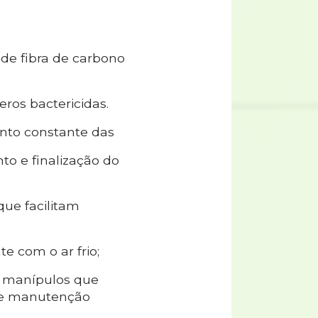
 de fibra de carbono
ros bactericidas.
ento constante das
o e finalização do
 que facilitam
e com o ar frio;
r manípulos que
a e manutenção