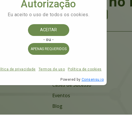
he a SisnacMed no L
Siga a SisnacMed no LinkedIn!
Home
Quem Somos
Produtos
Na Mídia
Cases de Sucesso
Eventos
Blog
Contato