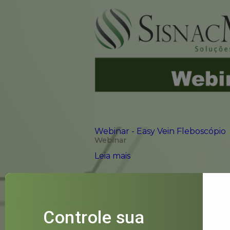
Webinar - Easy Vein Fleboscópio
Webinar
Leia mais