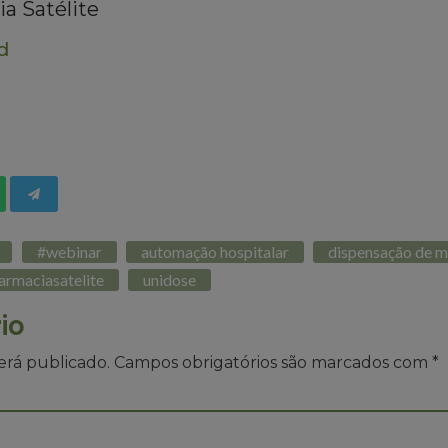
a Satélite
d
#webinar
automação hospitalar
dispensação de 
armaciasatelite
unidose
io
erá publicado.
Campos obrigatórios são marcados com
*