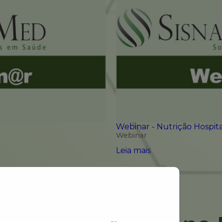
Webinar - Nutrição Hospita
Webinar
Leia mais