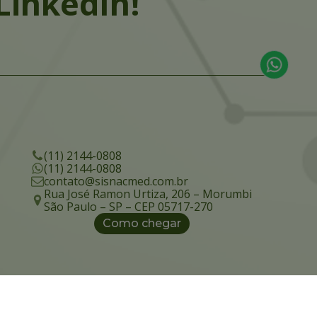
inkedIn!
(11) 2144-0808
(11) 2144-0808
contato@sisnacmed.com.br
Rua José Ramon Urtiza, 206 – Morumbi
São Paulo – SP – CEP 05717-270
Como chegar