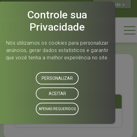
Translate »
(11) 2144-0808
(11) 2144-0808
Home
As tendências
farmacêuticas de 2019
Atualizado em: 05/12/2023
Tempo de leitura: 3 min
SUMÁRIO
Venha conversar conosco