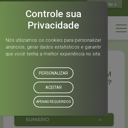
Translate »
(11) 2144-0808
(11) 2144-0808
Home
DISPENSÁRIOS
ELETRÔNICOS SUBSTITUEM
PROFISSIONAIS DA SAÚDE?
(Farmacêuticos e
Enfermeiros)
Atualizado em: 22/11/2023
Tempo de leitura: 2 min
SUMÁRIO