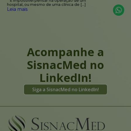
É impossível pensar na operação de um
hospital, ou mesmo de uma clínica de […]
Leia mais
Acompanhe a
SisnacMed no
LinkedIn!
Siga a SisnacMed no LinkedIn!