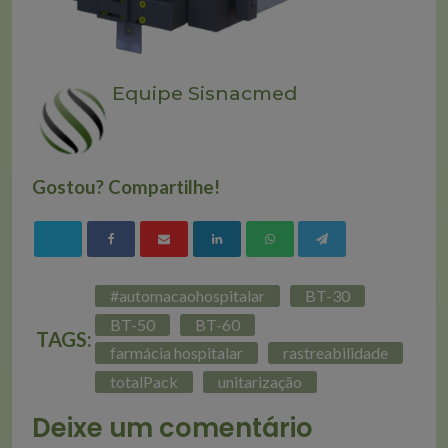
Equipe Sisnacmed
Gostou? Compartilhe!
#automacaohospitalar
BT-30
BT-50
BT-60
TAGS:
farmácia hospitalar
rastreabilidade
totalPack
unitarização
Deixe um comentário