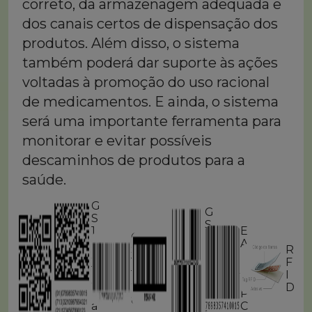
correto, da armazenagem adequada e
dos canais certos de dispensação dos
produtos. Além disso, o sistema
também poderá dar suporte às ações
voltadas à promoção do uso racional
de medicamentos. E ainda, o sistema
será uma importante ferramenta para
monitorar e evitar possíveis
descaminhos de produtos para a
saúde.
G
G
G
S
S
S
1
E
G
I
1
1
D
A
S
T
D
R
Q
a
N
1-
F
a
F
R
t
/
1
-
t
I
C
a
U
2
1
a
D
o
M
P
8
4
B
d
a
C