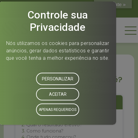
Translate »
(11) 2144-0808
(11) 2144-0808
Home
Unitarização de
medicamentos – O que é?
Atualizado em: 05/12/2023
Tempo de leitura: 6 min
SUMÁRIO
Mas, porque Unitarizar?
Qual o resultado efetivo?
Como funciona?
Onde tudo começou?