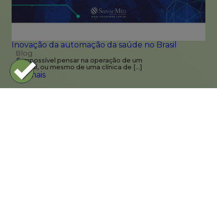
Inovação da automação da saúde no Brasil
Blog
É impossível pensar na operação de um
hospital, ou mesmo de uma clínica de […]
Leia mais
Acompanhe a
SisnacMed no
LinkedIn!
Siga a SisnacMed no LinkedIn!