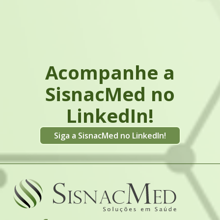
Leia mais
1
2
3
Próximo »
Acompanhe a
SisnacMed no
LinkedIn!
Siga a SisnacMed no LinkedIn!