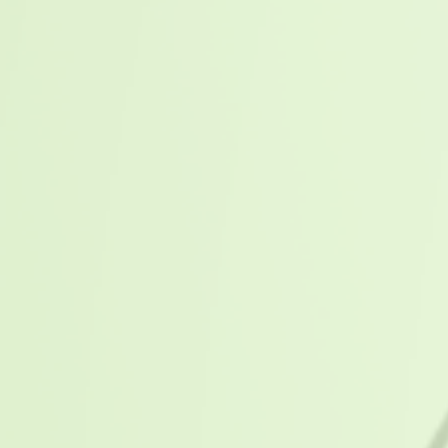
Impacto de Dispensários Eletrônicos na 
do Paciente
Blog
As tecnologias atuais são estratégias
importantes ferramentas para a
prevenção de erros relacionados […]
Leia mais