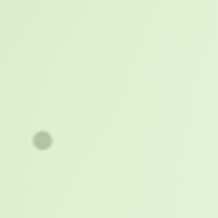
Gestão de Medicamentos para 2025
Blog
As potencialidades da inteligência
artificial (IA) na farmácia hospitalar são
vastas, a ponto de, se […]
Leia mais
Radio Frequency Identification - Identific
Radiofrequência - RFID
Blog
A empresa de automação para o
mercado de saúde entende que
tradicionalmente, todas as […]